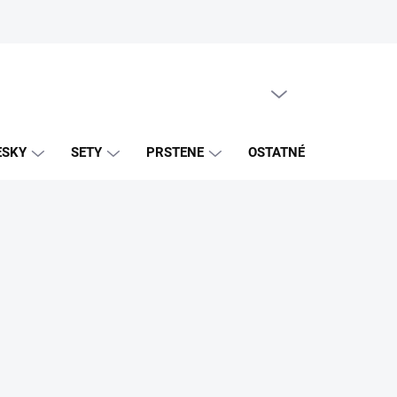
PRÁZDNY KOŠÍK
NÁKUPNÝ
KOŠÍK
ESKY
SETY
PRSTENE
OSTATNÉ
ZNAČK