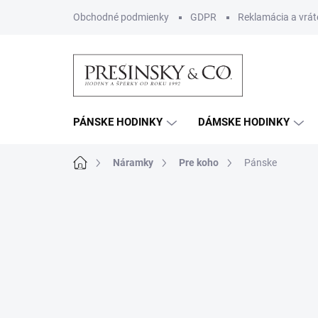
Prejsť
Obchodné podmienky
GDPR
Reklamácia a vrát
na
obsah
PÁNSKE HODINKY
DÁMSKE HODINKY
Domov
Náramky
Pre koho
Pánske