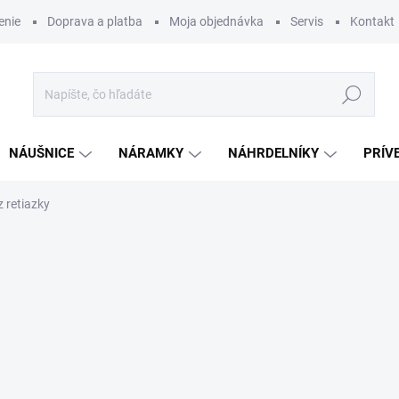
enie
Doprava a platba
Moja objednávka
Servis
Kontakt
Hľadať
NÁUŠNICE
NÁRAMKY
NÁHRDELNÍKY
PRÍV
 retiazky