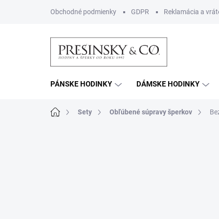
Prejsť
Obchodné podmienky
GDPR
Reklamácia a vrát
na
obsah
PÁNSKE HODINKY
DÁMSKE HODINKY
Domov
Sety
Obľúbené súpravy šperkov
Bez