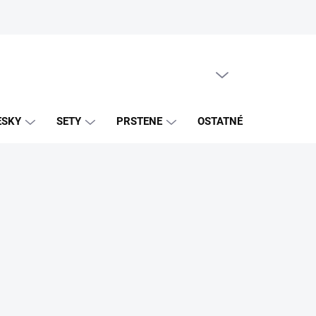
PRÁZDNY KOŠÍK
NÁKUPNÝ
KOŠÍK
ESKY
SETY
PRSTENE
OSTATNÉ
ZNAČK