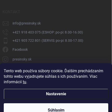
KONTAKT
info
@
presinsky.sk
+421 918 403 075 (ESHOP: po-pi: 8.00-16.00)
+421 905 722 801 (SERVIS: po-pi: 8.00-17.00)
Facebook
presinsky.sk
Tento web používa súbory cookie. Ďalším prechádzaním
tohto webu vyjadrujete súhlas s ich používaním. Viac
informácií
tu
.
Nastavenie
Copyright 2026
Presinsky.sk
. Všetky práva vyhradené.
Súhlasím
Vytvoril Shoptet
ve spolupráci s