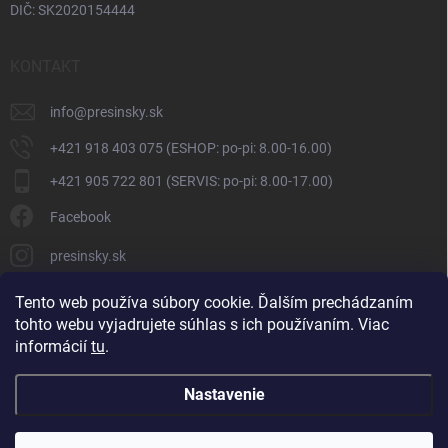
DIČ: SK2020154444
KONTAKT
info
@
presinsky.sk
+421 918 403 075 (ESHOP: po-pi: 8.00-16.00)
+421 905 722 801 (SERVIS: po-pi: 8.00-17.00)
Facebook
presinsky.sk
Tento web používa súbory cookie. Ďalším prechádzaním
tohto webu vyjadrujete súhlas s ich používaním. Viac
informácií
tu
.
Nastavenie
Copyright 2026
Presinsky.sk
. Všetky práva vyhradené.