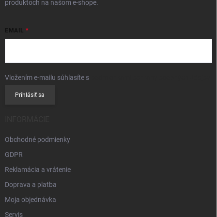
produktoch na našom e-shope.
EMAIL
Vložením e-mailu súhlasíte s
podmienkami ochrany osobných údajov
Prihlásiť sa
INFORMÁCIE
Obchodné podmienky
GDPR
Reklamácia a vrátenie
Doprava a platba
Moja objednávka
Servis