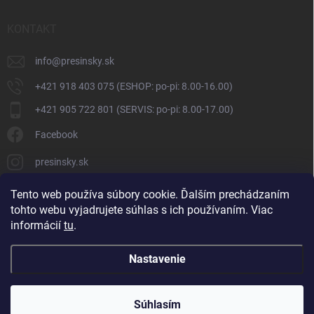
KONTAKT
info
@
presinsky.sk
+421 918 403 075 (ESHOP: po-pi: 8.00-16.00)
+421 905 722 801 (SERVIS: po-pi: 8.00-17.00)
Facebook
presinsky.sk
Tento web používa súbory cookie. Ďalším prechádzaním
tohto webu vyjadrujete súhlas s ich používaním. Viac
informácií
tu
.
Nastavenie
Copyright 2026
Presinsky.sk
. Všetky práva vyhradené.
Súhlasím
Vytvoril Shoptet
ve spolupráci s