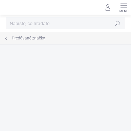
Prejsť
na
obsah
Hľadať
Predávané značky