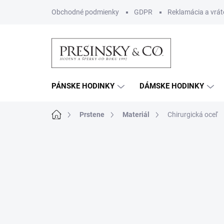
Prejsť
Obchodné podmienky
GDPR
Reklamácia a vrát
na
obsah
PÁNSKE HODINKY
DÁMSKE HODINKY
Domov
Prstene
Materiál
Chirurgická oceľ