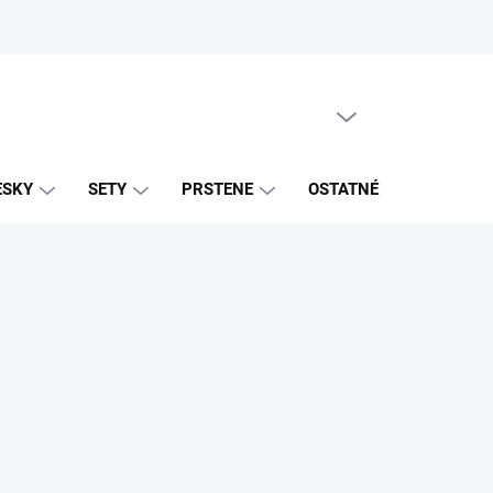
PRÁZDNY KOŠÍK
NÁKUPNÝ
KOŠÍK
ESKY
SETY
PRSTENE
OSTATNÉ
ZNAČK