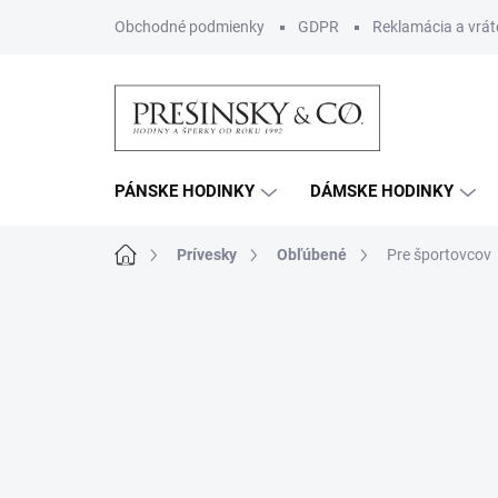
Prejsť
Obchodné podmienky
GDPR
Reklamácia a vrát
na
obsah
PÁNSKE HODINKY
DÁMSKE HODINKY
Domov
Prívesky
Obľúbené
Pre športovcov