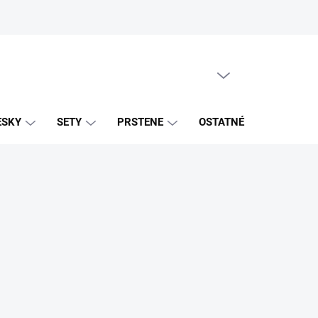
PRÁZDNY KOŠÍK
NÁKUPNÝ
KOŠÍK
ESKY
SETY
PRSTENE
OSTATNÉ
ZNAČK