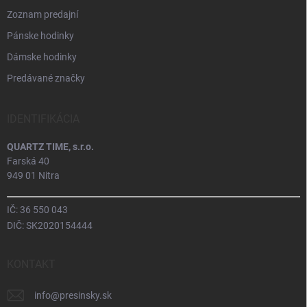
Zoznam predajní
Pánske hodinky
Dámske hodinky
Predávané značky
IDENTIFIKÁCIA
QUARTZ TIME, s.r.o.
Farská 40
949 01 Nitra
IČ: 36 550 043
DIČ: SK2020154444
KONTAKT
info
@
presinsky.sk