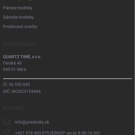
Pánske hodinky
Dámske hodinky
Predávané značky
IDENTIFIKÁCIA
QUARTZ TIME, s.r.o.
Farská 40
949 01 Nitra
IČ: 36 550 043
DIČ: SK2020154444
KONTAKT
info
@
presinsky.sk
+421 918 403 075 (ESHOP: po-pi: 8.00-16.00)