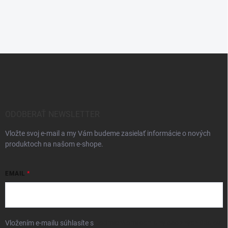
Z
á
p
ä
t
i
ODOBERAŤ NEWSLETTER
e
Vložte svoj e-mail a my Vám budeme zasielať informácie o nových
produktoch na našom e-shope.
EMAIL
Vložením e-mailu súhlasíte s
podmienkami ochrany osobných údajov