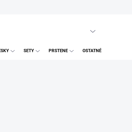
PRÁZDNY KOŠÍK
NÁKUPNÝ
KOŠÍK
ESKY
SETY
PRSTENE
OSTATNÉ
ZNAČK