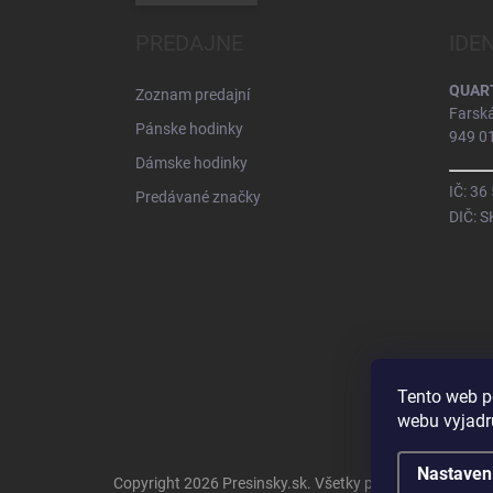
PREDAJNE
IDE
QUARTZ
Zoznam predajní
Farsk
Pánske hodinky
949 01
Dámske hodinky
IČ: 36
Predávané značky
DIČ: 
Tento web p
webu vyjadru
Nastaven
Copyright 2026
Presinsky.sk
. Všetky práva vyhradené.