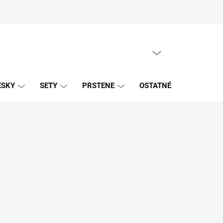
PRÁZDNY KOŠÍK
NÁKUPNÝ
KOŠÍK
ESKY
SETY
PRSTENE
OSTATNÉ
ZNAČK