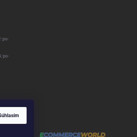
: po-
: po-
Súhlasím
et
ve spolupráci s