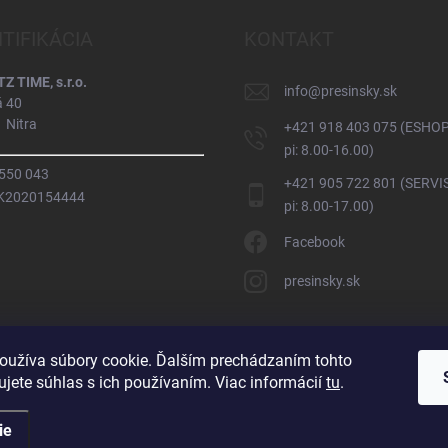
NTIFIKÁCIA
KONTAKT
 TIME, s.r.o.
info
@
presinsky.sk
á 40
 Nitra
+421 918 403 075 (ESHOP
pi: 8.00-16.00)
 550 043
+421 905 722 801 (SERVIS
SK2020154444
pi: 8.00-17.00)
Facebook
presinsky.sk
oužíva súbory cookie. Ďalším prechádzaním tohto
jete súhlas s ich používaním. Viac informácií
tu
.
ie
Vytvoril Shopt