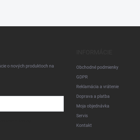
INFORMÁCIE
ácie o nových produktoch na
Obchodné podmienky
GDPR
Reklamácia a vrátenie
Doprava a platba
Moja objednávka
Servis
osobných údajov
Kontakt