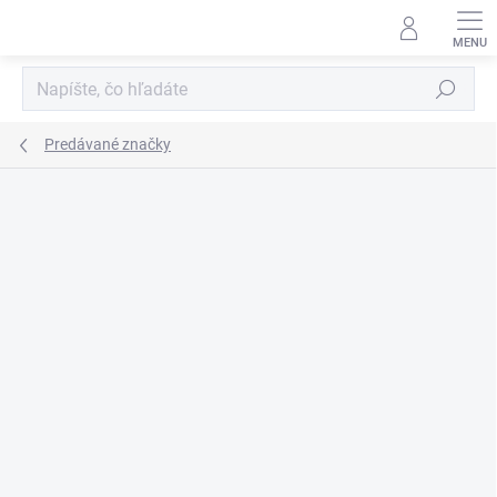
Prejsť
na
obsah
Hľadať
Predávané značky