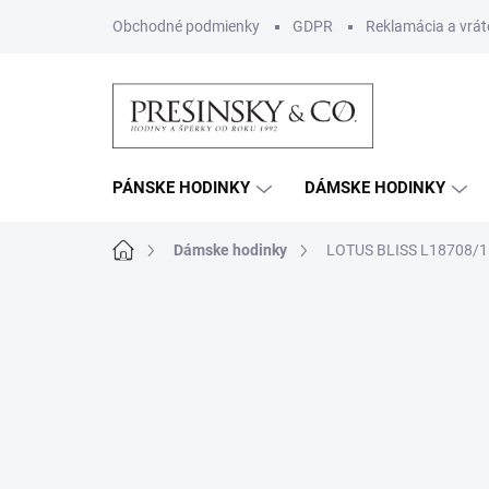
Prejsť
Obchodné podmienky
GDPR
Reklamácia a vrát
na
obsah
PÁNSKE HODINKY
DÁMSKE HODINKY
Domov
Dámske hodinky
LOTUS BLISS L18708/1