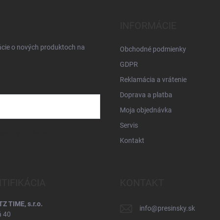
INFORMÁCIE
ácie o nových produktoch na
Obchodné podmienky
GDPR
Reklamácia a vrátenie
Doprava a platba
Moja objednávka
Servis
osobných údajov
Kontakt
NTIFIKÁCIA
KONTAKT
 TIME, s.r.o.
info
@
presinsky.sk
á 40