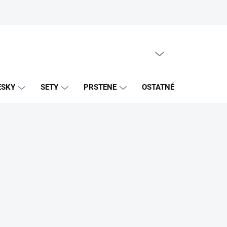
PRÁZDNY KOŠÍK
NÁKUPNÝ
KOŠÍK
ESKY
SETY
PRSTENE
OSTATNÉ
ZNAČK