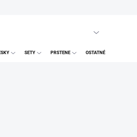
PRÁZDNY KOŠÍK
NÁKUPNÝ
KOŠÍK
ESKY
SETY
PRSTENE
OSTATNÉ
ZNAČK