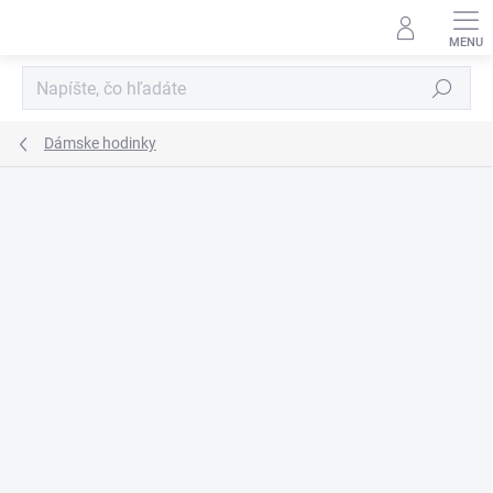
Prejsť
na
obsah
Hľadať
Dámske hodinky