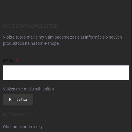
á
p
ä
t
i
ODOBERAŤ NEWSLETTER
e
Vložte svoj e-mail a my Vám budeme zasielať informácie o nových
produktoch na našom e-shope.
EMAIL
Vložením e-mailu súhlasíte s
podmienkami ochrany osobných údajov
Prihlásiť sa
INFORMÁCIE
Obchodné podmienky