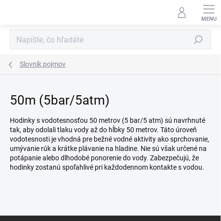
Prejsť
na
obsah
Hľadať
Slovník pojmov
50m (5bar/5atm)
Hodinky s vodotesnosťou 50 metrov (5 bar/5 atm) sú navrhnuté
tak, aby odolali tlaku vody až do hĺbky 50 metrov. Táto úroveň
vodotesnosti je vhodná pre bežné vodné aktivity ako sprchovanie,
umývanie rúk a krátke plávanie na hladine. Nie sú však určené na
potápanie alebo dlhodobé ponorenie do vody. Zabezpečujú, že
hodinky zostanú spoľahlivé pri každodennom kontakte s vodou.
Z