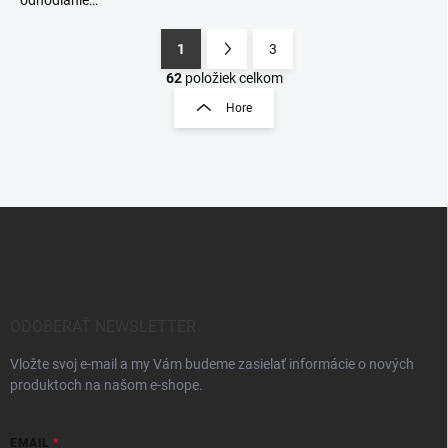
1
3
S
t
62
položiek celkom
O
r
v
Hore
á
l
á
n
d
k
a
o
c
v
Z
i
a
á
e
n
p
p
r
i
ä
v
e
t
k
i
ODOBERAŤ NEWSLETTER
y
e
v
Vložte svoj e-mail a my Vám budeme zasielať informácie o nových
ý
produktoch na našom e-shope.
p
i
s
EMAIL
u