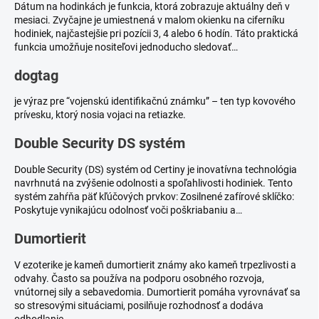
Dátum na hodinkách je funkcia, ktorá zobrazuje aktuálny deň v
mesiaci. Zvyčajne je umiestnená v malom okienku na ciferníku
hodiniek, najčastejšie pri pozícii 3, 4 alebo 6 hodín. Táto praktická
funkcia umožňuje nositeľovi jednoducho sledovať…
dogtag
je výraz pre “vojenskú identifikačnú známku” – ten typ kovového
prívesku, ktorý nosia vojaci na retiazke.
Double Security DS systém
Double Security (DS) systém od Certiny je inovatívna technológia
navrhnutá na zvýšenie odolnosti a spoľahlivosti hodiniek. Tento
systém zahŕňa päť kľúčových prvkov: Zosilnené zafírové sklíčko:
Poskytuje vynikajúcu odolnosť voči poškriabaniu a…
Dumortierit
V ezoterike je kameň dumortierit známy ako kameň trpezlivosti a
odvahy. Často sa používa na podporu osobného rozvoja,
vnútornej sily a sebavedomia. Dumortierit pomáha vyrovnávať sa
so stresovými situáciami, posilňuje rozhodnosť a dodáva
odhodlanie…