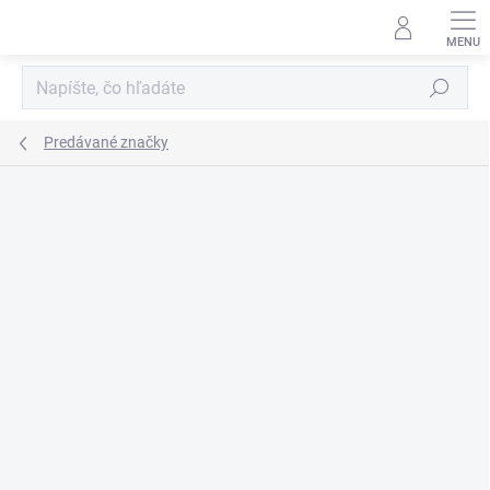
Prejsť
na
obsah
Hľadať
Predávané značky