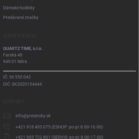
Dámske hodinky
Predávané značky
IDENTIFIKÁCIA
QUARTZ TIME, s.r.o.
Farská 40
949 01 Nitra
IČ: 36 550 043
DIČ: SK2020154444
KONTAKT
info
@
presinsky.sk
+421 918 403 075 (ESHOP: po-pi: 8.00-16.00)
+421 905 722 801 (SERVIS: po-pi: 8.00-17.00)