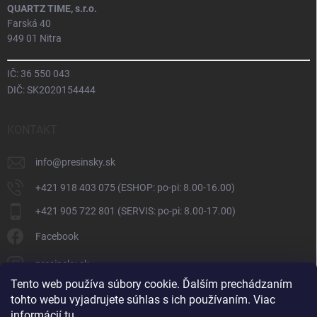
QUARTZ TIME, s.r.o.
Farská 40
949 01 Nitra
IČ: 36 550 043
DIČ: SK2020154444
KONTAKT
info
@
presinsky.sk
+421 918 403 075 (ESHOP: po-pi: 8.00-16.00)
+421 905 722 801 (SERVIS: po-pi: 8.00-17.00)
Facebook
presinsky.sk
Tento web používa súbory cookie. Ďalším prechádzaním
tohto webu vyjadrujete súhlas s ich používaním. Viac
informácií
tu
.