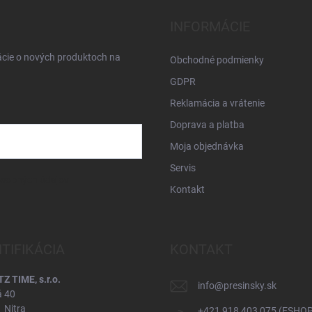
INFORMÁCIE
ácie o nových produktoch na
Obchodné podmienky
GDPR
Reklamácia a vrátenie
Doprava a platba
Moja objednávka
Servis
osobných údajov
Kontakt
NTIFIKÁCIA
KONTAKT
 TIME, s.r.o.
info
@
presinsky.sk
á 40
 Nitra
+421 918 403 075 (ESHOP