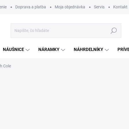
enie
Doprava a platba
Moja objednávka
Servis
Kontakt
Hľadať
NÁUŠNICE
NÁRAMKY
NÁHRDELNÍKY
PRÍV
h Cole