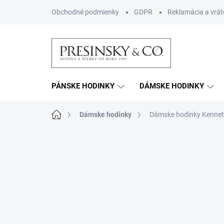
Prejsť
Obchodné podmienky
GDPR
Reklamácia a vrát
na
obsah
PÁNSKE HODINKY
DÁMSKE HODINKY
Domov
Dámske hodinky
Dámske hodinky Kennet