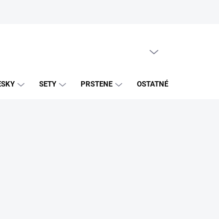
PRÁZDNY KOŠÍK
NÁKUPNÝ
KOŠÍK
ESKY
SETY
PRSTENE
OSTATNÉ
ZNAČK