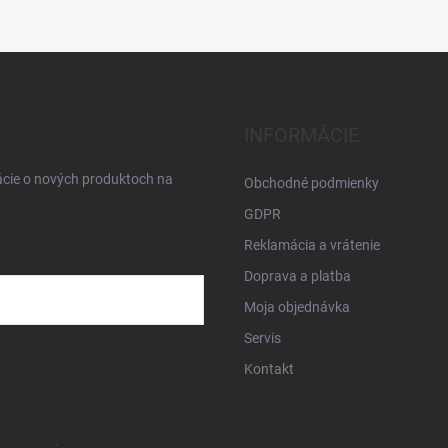
INFORMÁCIE
ácie o nových produktoch na
Obchodné podmienky
GDPR
Reklamácia a vrátenie
Doprava a platba
Moja objednávka
Servis
osobných údajov
Kontakt