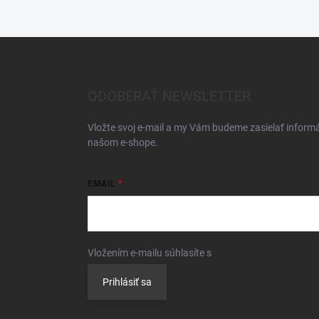
Z
á
p
ä
ODOBERAŤ NEWSLETTER
t
i
Vložte svoj e-mail a my Vám budeme zasielať inform
e
našom e-shope.
EMAIL
Vložením e-mailu súhlasíte s
podmienkami ochrany 
Prihlásiť sa