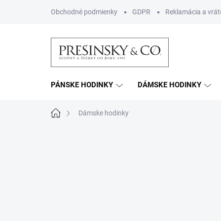
Prejsť
Obchodné podmienky
GDPR
Reklamácia a vrát
na
obsah
PÁNSKE HODINKY
DÁMSKE HODINKY
Domov
Dámske hodinky