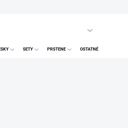
PRÁZDNY KOŠÍK
NÁKUPNÝ
KOŠÍK
ESKY
SETY
PRSTENE
OSTATNÉ
ZNAČK