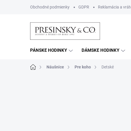
Prejsť
Obchodné podmienky
GDPR
Reklamácia a vrát
na
obsah
PÁNSKE HODINKY
DÁMSKE HODINKY
Domov
Náušnice
Pre koho
Detské