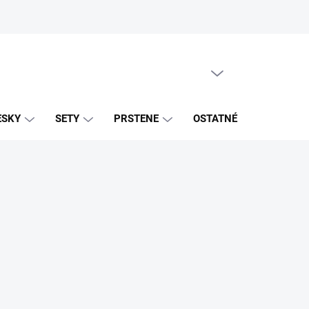
PRÁZDNY KOŠÍK
NÁKUPNÝ
KOŠÍK
ESKY
SETY
PRSTENE
OSTATNÉ
ZNAČK