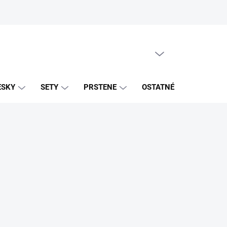
PRÁZDNY KOŠÍK
NÁKUPNÝ
KOŠÍK
ESKY
SETY
PRSTENE
OSTATNÉ
ZNAČK