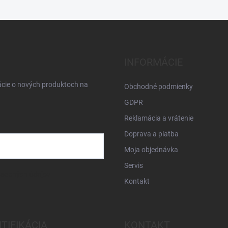
INFORMÁCIE
ácie o nových produktoch na
Obchodné podmienky
GDPR
Reklamácia a vrátenie
Doprava a platba
Moja objednávka
Servis
osobných údajov
Kontakt
NTIFIKÁCIA
KONTAKT