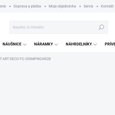
enie
Doprava a platba
Moja objednávka
Servis
Kontakt
Hľadať
NÁUŠNICE
NÁRAMKY
NÁHRDELNÍKY
PRÍV
T ART DECO FC-200MPW2AR2B