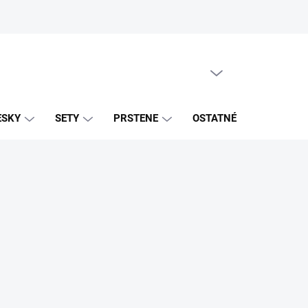
PRÁZDNY KOŠÍK
NÁKUPNÝ
KOŠÍK
ESKY
SETY
PRSTENE
OSTATNÉ
ZNAČK