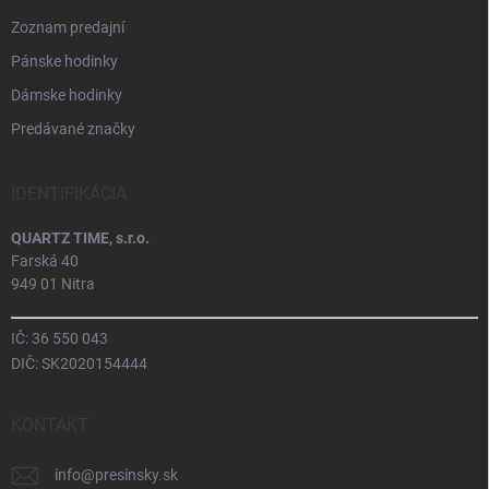
Zoznam predajní
Pánske hodinky
Dámske hodinky
Predávané značky
IDENTIFIKÁCIA
QUARTZ TIME, s.r.o.
Farská 40
949 01 Nitra
IČ: 36 550 043
DIČ: SK2020154444
KONTAKT
info
@
presinsky.sk