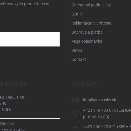
ácie o nových produktoch na
Obchodné podmienky
GDPR
Reklamácia a vrátenie
Doprava a platba
Moja objednávka
Servis
osobných údajov
Kontakt
NTIFIKÁCIA
KONTAKT
 TIME, s.r.o.
info
@
presinsky.sk
á 40
 Nitra
+421 918 403 075 (ESHOP
pi: 8.00-16.00)
 550 043
+421 905 722 801 (SERVIS
SK2020154444