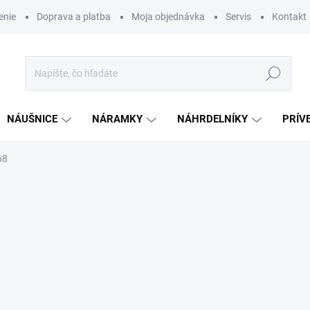
enie
Doprava a platba
Moja objednávka
Servis
Kontakt
Hľadať
NÁUŠNICE
NÁRAMKY
NÁHRDELNÍKY
PRÍV
68