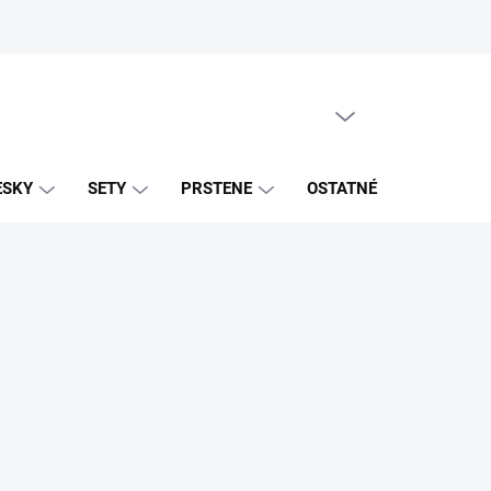
PRÁZDNY KOŠÍK
NÁKUPNÝ
KOŠÍK
ESKY
SETY
PRSTENE
OSTATNÉ
ZNAČK