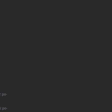
: po-
: po-