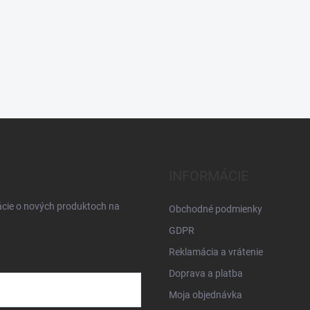
INFORMÁCIE
ácie o nových produktoch na
Obchodné podmienky
GDPR
Reklamácia a vrátenie
Doprava a platba
Moja objednávka