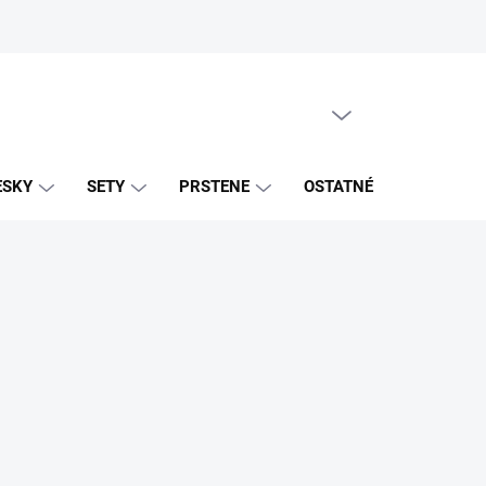
PRÁZDNY KOŠÍK
NÁKUPNÝ
KOŠÍK
ESKY
SETY
PRSTENE
OSTATNÉ
ZNAČK