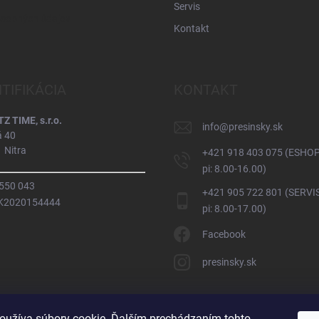
Servis
osobných údajov
Kontakt
NTIFIKÁCIA
KONTAKT
 TIME, s.r.o.
info
@
presinsky.sk
á 40
 Nitra
+421 918 403 075 (ESHOP
pi: 8.00-16.00)
 550 043
+421 905 722 801 (SERVIS
SK2020154444
pi: 8.00-17.00)
Facebook
presinsky.sk
oužíva súbory cookie. Ďalším prechádzaním tohto