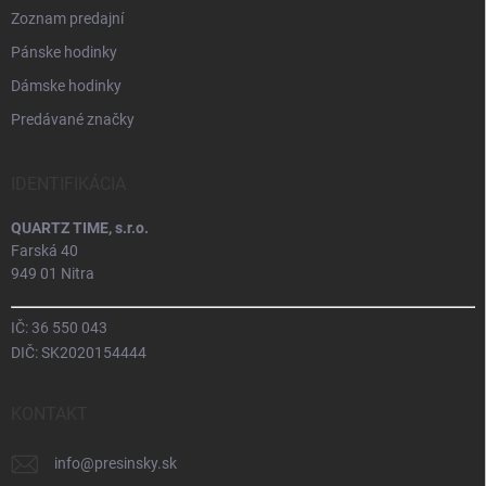
Zoznam predajní
Pánske hodinky
Dámske hodinky
Predávané značky
IDENTIFIKÁCIA
QUARTZ TIME, s.r.o.
Farská 40
949 01 Nitra
IČ: 36 550 043
DIČ: SK2020154444
KONTAKT
info
@
presinsky.sk