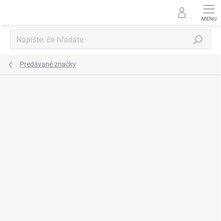
Prejsť
na
obsah
Hľadať
Predávané značky