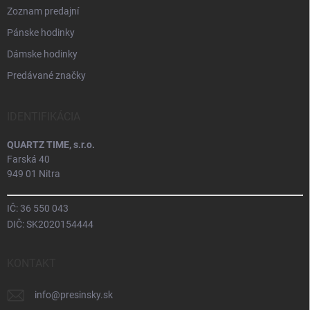
Zoznam predajní
Pánske hodinky
Dámske hodinky
Predávané značky
IDENTIFIKÁCIA
QUARTZ TIME, s.r.o.
Farská 40
949 01 Nitra
IČ: 36 550 043
DIČ: SK2020154444
KONTAKT
info
@
presinsky.sk