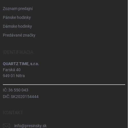
Zoznam predajní
Pánske hodinky
Dámske hodinky
Predávané značky
IDENTIFIKÁCIA
QUARTZ TIME, s.r.o.
Farská 40
949 01 Nitra
IČ: 36 550 043
DIČ: SK2020154444
KONTAKT
info
@
presinsky.sk