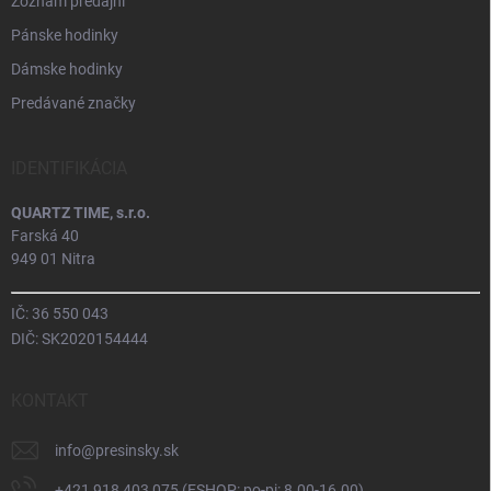
Zoznam predajní
Pánske hodinky
Dámske hodinky
Predávané značky
IDENTIFIKÁCIA
QUARTZ TIME, s.r.o.
Farská 40
949 01 Nitra
IČ: 36 550 043
DIČ: SK2020154444
KONTAKT
info
@
presinsky.sk
+421 918 403 075 (ESHOP: po-pi: 8.00-16.00)