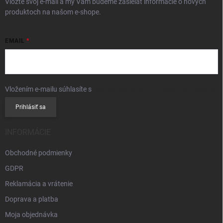
Vložte svoj e-mail a my Vám budeme zasielať informácie o nových
produktoch na našom e-shope.
EMAIL
Vložením e-mailu súhlasíte s
podmienkami ochrany osobných údajov
Prihlásiť sa
INFORMÁCIE
Obchodné podmienky
GDPR
Reklamácia a vrátenie
Doprava a platba
Moja objednávka