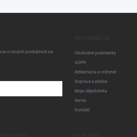
INFORMÁCIE
ácie o nových produktoch na
Obchodné podmienky
GDPR
Reklamácia a vrátenie
Doprava a platba
Moja objednávka
Servis
osobných údajov
Kontakt
NTIFIKÁCIA
KONTAKT