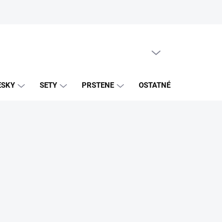
PRÁZDNY KOŠÍK
NÁKUPNÝ
KOŠÍK
ESKY
SETY
PRSTENE
OSTATNÉ
ZNAČK