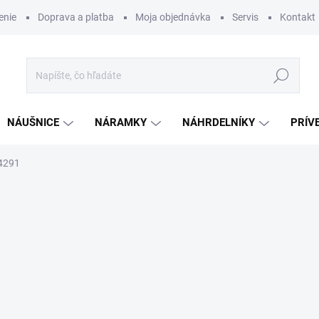
enie
Doprava a platba
Moja objednávka
Servis
Kontakt
Hľadať
NÁUŠNICE
NÁRAMKY
NÁHRDELNÍKY
PRÍV
4291