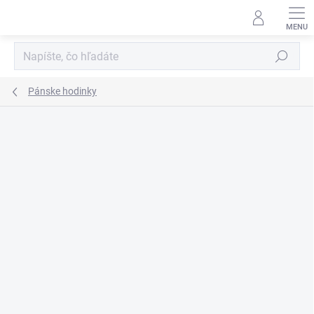
Prejsť
na
obsah
Hľadať
Pánske hodinky