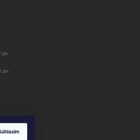
: po-
: po-
Súhlasím