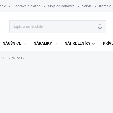
enie
Doprava a platba
Moja objednávka
Servis
Kontakt
Hľadať
NÁUŠNICE
NÁRAMKY
NÁHRDELNÍKY
PRÍV
P-1302PD-7A1VEF