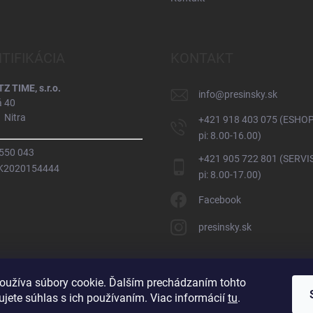
NTIFIKÁCIA
KONTAKT
 TIME, s.r.o.
info
@
presinsky.sk
á 40
 Nitra
+421 918 403 075 (ESHOP
pi: 8.00-16.00)
 550 043
+421 905 722 801 (SERVIS
SK2020154444
pi: 8.00-17.00)
Facebook
presinsky.sk
oužíva súbory cookie. Ďalším prechádzaním tohto
jete súhlas s ich používaním. Viac informácií
tu
.