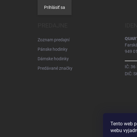
Prihlásiť sa
PREDAJNE
IDE
QUARTZ
Zoznam predajní
Farsk
Pánske hodinky
949 01
Dámske hodinky
IČ: 36
Predávané značky
DIČ: 
Tento web p
webu vyjadru