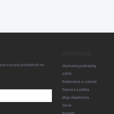
INFORMÁCIE
ácie o nových produktoch na
Obchodné podmienky
GDPR
Reklamácia a vrátenie
Doprava a platba
Moja objednávka
Servis
osobných údajov
Kontakt