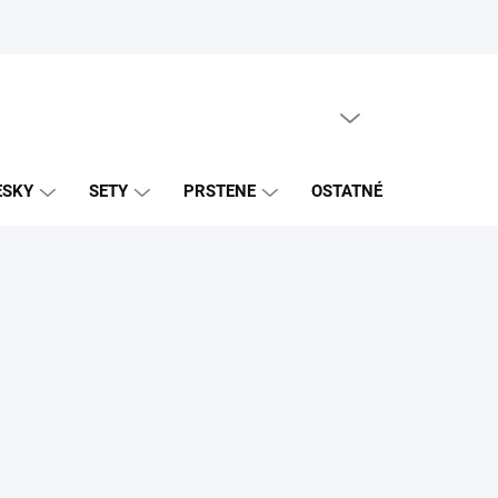
PRÁZDNY KOŠÍK
NÁKUPNÝ
KOŠÍK
ESKY
SETY
PRSTENE
OSTATNÉ
ZNAČK