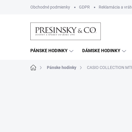
Prejsť
Obchodné podmienky
GDPR
Reklamácia a vrát
na
obsah
PÁNSKE HODINKY
DÁMSKE HODINKY
Domov
Pánske hodinky
CASIO COLLECTION MT