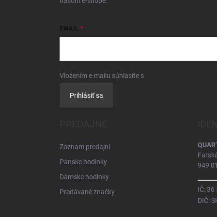
našom e-shope.
EMAIL
Vložením e-mailu súhlasíte s
podmienkami ochrany 
Prihlásiť sa
PREDAJNE
IDE
QUARTZ
Zoznam predajní
Farsk
Pánske hodinky
949 01
Dámske hodinky
IČ: 36
Predávané značky
DIČ: 