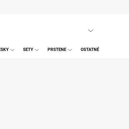
PRÁZDNY KOŠÍK
NÁKUPNÝ
KOŠÍK
ESKY
SETY
PRSTENE
OSTATNÉ
ZNAČK