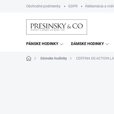
Prejsť
Obchodné podmienky
GDPR
Reklamácia a vrát
na
obsah
PÁNSKE HODINKY
DÁMSKE HODINKY
Domov
Dámske hodinky
CERTINA DS ACTION LA