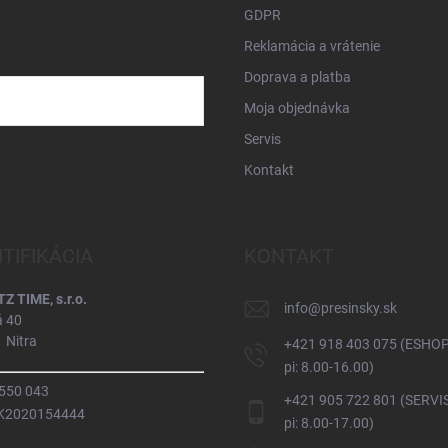
GDPR
Reklamácia a vrátenie
Doprava a platba
Moja objednávka
Servis
osobných údajov
Kontakt
NTIFIKÁCIA
KONTAKT
 TIME, s.r.o.
info
@
presinsky.sk
á 40
 Nitra
+421 918 403 075 (ESHOP
pi: 8.00-16.00)
 550 043
+421 905 722 801 (SERVIS
SK2020154444
pi: 8.00-17.00)