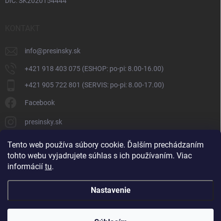
DIČ: SK2020154444
KONTAKT
info
@
presinsky.sk
+421 918 403 075 (ESHOP: po-pi: 8.00-16.00)
+421 905 722 801 (SERVIS: po-pi: 8.00-17.00)
Facebook
presinsky.sk
Tento web používa súbory cookie. Ďalším prechádzaním
tohto webu vyjadrujete súhlas s ich používaním. Viac
informácií
tu
.
Nastavenie
Copyright 2026
Presinsky.sk
. Všetky práva vyhradené.