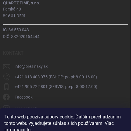
QUARTZ TIME, s.r.o.
Farská 40
949 01 Nitra
IČ: 36 550 043
DIČ: SK2020154444
KONTAKT
info
@
presinsky.sk
+421 918 403 075 (ESHOP: po-pi: 8.00-16.00)
+421 905 722 801 (SERVIS: po-pi: 8.00-17.00)
Facebook
presinsky.sk
Tento web používa súbory cookie. Ďalším prechádzaním
tohto webu vyjadrujete súhlas s ich používaním. Viac
informácií
tu
.