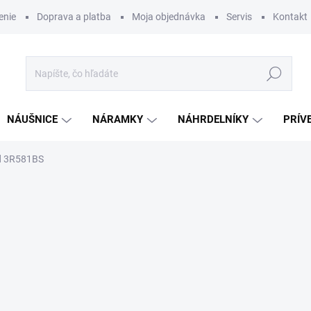
enie
Doprava a platba
Moja objednávka
Servis
Kontakt
Hľadať
NÁUŠNICE
NÁRAMKY
NÁHRDELNÍKY
PRÍV
d 3R581BS