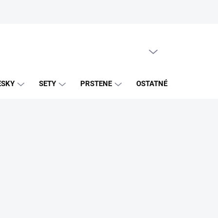
PRÁZDNY KOŠÍK
NÁKUPNÝ
KOŠÍK
ESKY
SETY
PRSTENE
OSTATNÉ
ZNAČK