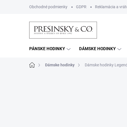
Prejsť
Obchodné podmienky
GDPR
Reklamácia a vrát
na
obsah
PÁNSKE HODINKY
DÁMSKE HODINKY
Domov
Dámske hodinky
Dámske hodinky Legen