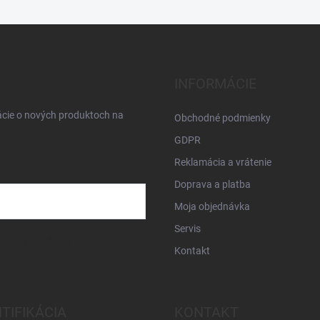
INFORMÁCIE
ácie o nových produktoch na
Obchodné podmienky
GDPR
Reklamácia a vrátenie
Doprava a platba
Moja objednávka
Servis
osobných údajov
Kontakt
NTIFIKÁCIA
KONTAKT