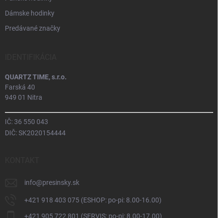
Dámske hodinky
Predávané značky
IDENTIFIKÁCIA
QUARTZ TIME, s.r.o.
Farská 40
949 01 Nitra
IČ: 36 550 043
DIČ: SK2020154444
KONTAKT
info
@
presinsky.sk
+421 918 403 075 (ESHOP: po-pi: 8.00-16.00)
+421 905 722 801 (SERVIS: po-pi: 8.00-17.00)