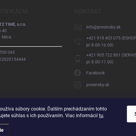
NTIFIKÁCIA
KONTAKT
 TIME, s.r.o.
info
@
presinsky.sk
á 40
 Nitra
+421 918 403 075 (ESHOP
pi: 8.00-16.00)
 550 043
+421 905 722 801 (SERVIS
SK2020154444
pi: 8.00-17.00)
Facebook
presinsky.sk
oužíva súbory cookie. Ďalším prechádzaním tohto
jete súhlas s ich používaním. Viac informácií
tu
.
ie