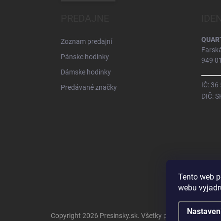
PREDAJNE
IDE
QUARTZ
Zoznam predajní
Farsk
Pánske hodinky
949 01
Dámske hodinky
IČ: 36
Predávané značky
DIČ: 
Tento web p
webu vyjadru
Nastaven
Copyright 2026
Presinsky.sk
. Všetky práva vyhradené.