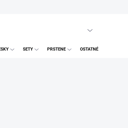
PRÁZDNY KOŠÍK
NÁKUPNÝ
KOŠÍK
ESKY
SETY
PRSTENE
OSTATNÉ
ZNAČK