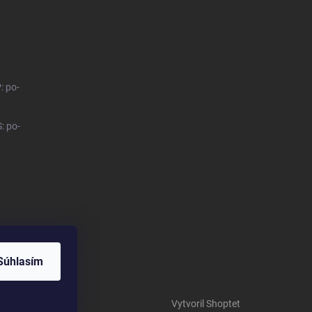
: po-
: po-
Súhlasím
Vytvoril Shoptet