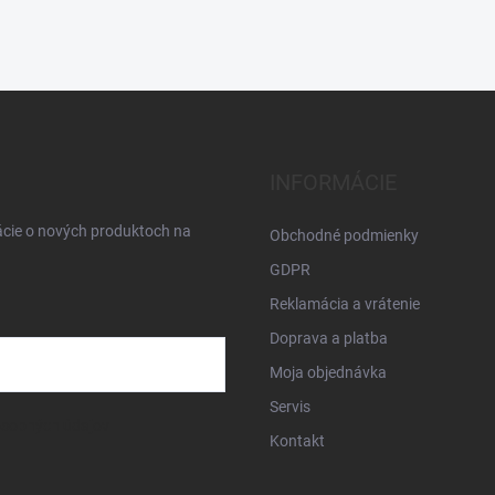
INFORMÁCIE
ácie o nových produktoch na
Obchodné podmienky
GDPR
Reklamácia a vrátenie
Doprava a platba
Moja objednávka
Servis
osobných údajov
Kontakt