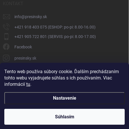
KONTAKT
info
@
presinsky.sk
+421 918 403 075 (ESHOP: po-pi: 8.00-16.00)
+421 905 722 801 (SERVIS: po-pi: 8.00-17.00)
Facebook
presinsky.sk
Tento web používa súbory cookie. Ďalším prechádzaním
tohto webu vyjadrujete súhlas s ich používaním. Viac
informácií
tu
.
Nastavenie
Copyright 2026
Presinsky.sk
. Všetky práva vyhradené.
Súhlasím
Vytvoril Shoptet
ve spolupráci s