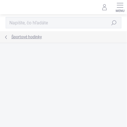
Prejsť
na
obsah
Hľadať
Športové hodinky