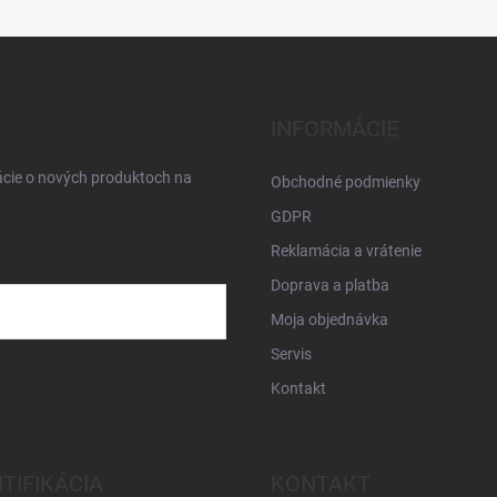
INFORMÁCIE
ácie o nových produktoch na
Obchodné podmienky
GDPR
Reklamácia a vrátenie
Doprava a platba
Moja objednávka
Servis
osobných údajov
Kontakt
NTIFIKÁCIA
KONTAKT