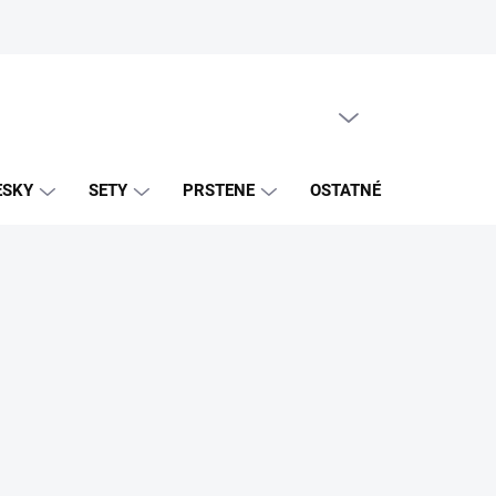
PRÁZDNY KOŠÍK
NÁKUPNÝ
KOŠÍK
ESKY
SETY
PRSTENE
OSTATNÉ
ZNAČK