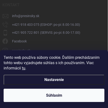
KONTAKT
info
@
presinsky.sk
+421 918 403 075 (ESHOP: po-pi: 8.00-16.00)
+421 905 722 801 (SERVIS: po-pi: 8.00-17.00)
Facebook
presinsky.sk
Tento web používa súbory cookie. Ďalším prechádzaním
tohto webu vyjadrujete súhlas s ich používaním. Viac
informácií
tu
.
Nastavenie
Copyright 2026
Presinsky.sk
. Všetky práva vyhradené.
Súhlasím
Vytvoril Shoptet