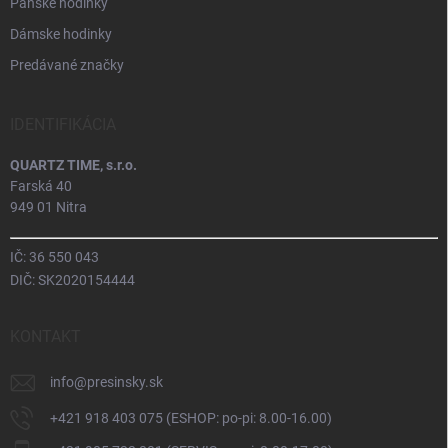
Pánske hodinky
Dámske hodinky
Predávané značky
IDENTIFIKÁCIA
QUARTZ TIME, s.r.o.
Farská 40
949 01 Nitra
IČ: 36 550 043
DIČ: SK2020154444
KONTAKT
info
@
presinsky.sk
+421 918 403 075 (ESHOP: po-pi: 8.00-16.00)